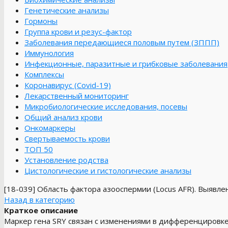
Генетические анализы
Гормоны
Группа крови и резус-фактор
Заболевания передающиеся половым путем (ЗППП)
Иммунология
Инфекционные, паразитные и грибковые заболевания
Комплексы
Коронавирус (Covid-19)
Лекарственный мониторинг
Микробиологические исследования, посевы
Общий анализ крови
Онкомаркеры
Свертываемость крови
ТОП 50
Установление родства
Цистологические и гистологические анализы
[18-039]
Область фактора азооспермии (Locus AFR). Выявлен
Назад в категорию
Краткое описание
Маркер гена SRY связан с изменениями в дифференцировке 