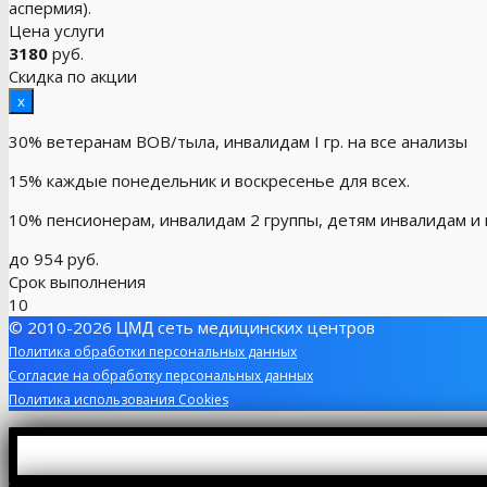
аспермия).
Цена услуги
3180
руб.
Скидка по акции
x
30% ветеранам ВОВ/тыла, инвалидам I гр. на все анализы
15% каждые понедельник и воскресенье для всех.
10% пенсионерам, инвалидам 2 группы, детям инвалидам и
до 954 руб.
Срок выполнения
10
© 2010-2026
сеть медицинских центров
ЦМД
Политика обработки персональных данных
Согласие на обработку персональных данных
Политика использования Cookies