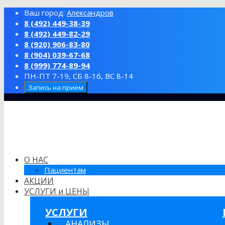
Ваш город:
Александров
8 (492) 449-38-39
8 (492) 449-82-29
8 (920) 906-83-80
8 (904) 039-67-68
8 (999) 774-89-94
ПН-ПТ 7-19, СБ 8-16, ВС 8-14
Запись на прием
О НАС
Пациентам
АКЦИИ
УСЛУГИ и ЦЕНЫ
УСЛУГИ
АНАЛИЗЫ