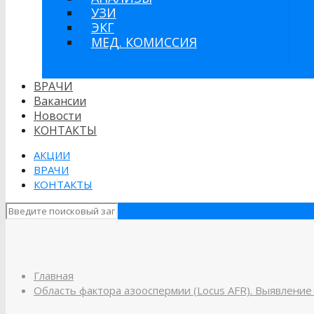
УЗИ
ЭКГ
МЕД. КОМИССИЯ
ВРАЧИ
Вакансии
Новости
КОНТАКТЫ
АКЦИИ
ВРАЧИ
КОНТАКТЫ
Главная
Область фактора азооспермии (Locus AFR). Выявление 