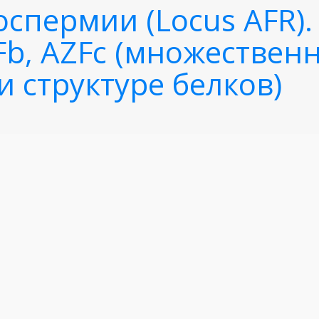
оспермии (Locus AFR)
ZFb, AZFc (множестве
и структуре белков)