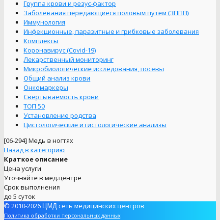
Группа крови и резус-фактор
Заболевания передающиеся половым путем (ЗППП)
Иммунология
Инфекционные, паразитные и грибковые заболевания
Комплексы
Коронавирус (Covid-19)
Лекарственный мониторинг
Микробиологические исследования, посевы
Общий анализ крови
Онкомаркеры
Свертываемость крови
ТОП 50
Установление родства
Цистологические и гистологические анализы
[06-294]
Медь в ногтях
Назад в категорию
Краткое описание
Цена услуги
Уточняйте в мед.центре
Срок выполнения
до 5 суток
© 2010-2026
сеть медицинских центров
ЦМД
Политика обработки персональных данных