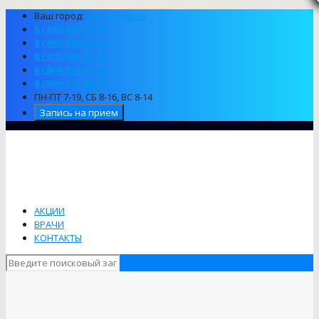
Ваш город:
Александров
8 (492) 449-38-39
8 (492) 449-82-29
8 (920) 906-83-80
8 (904) 039-67-68
8 (999) 774-89-94
ПН-ПТ 7-19, СБ 8-16, ВС 8-14
Запись на прием
АКЦИИ
ВРАЧИ
КОНТАКТЫ