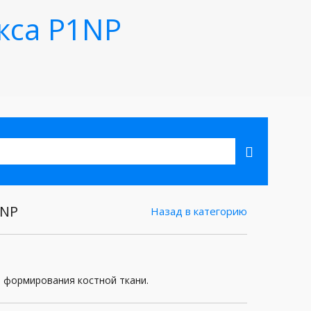
кса P1NP
1NP
Назад в категорию
и формирования костной ткани.