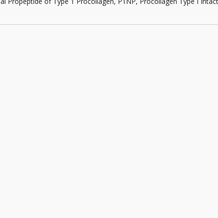
al Propeptide of Type 1 Procollagen, P1NP, Procollagen Type I Intac