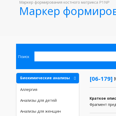
Маркер формирования костного матрикса P1NP
Маркер формиров
Поиск
[06-179]
Биохимические анализы
М
Аллергия
Краткое опи
Анализы для детей
Фрагмент пред
Анализы для женщин