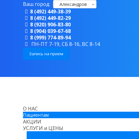
Ваш город:
Александров
8 (492) 449-38-39
8 (492) 449-82-29
8 (920) 906-83-80
8 (904) 039-67-68
8 (999) 774-89-94
ПН-ПТ 7-19, СБ 8-16, ВС 8-14
Запись на прием
О НАС
Пациентам
АКЦИИ
УСЛУГИ и ЦЕНЫ