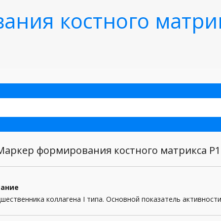
ания костного матри
аркер формирования костного матрикса P
сание
шественника коллагена I типа. Основной показатель активност