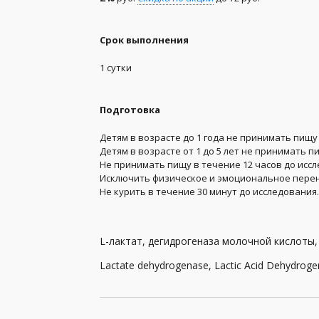
Генетические анализы
Срок выполнения
Гормоны
1 сутки
Группа крови и резус-фактор
Заболевания передающиеся половым путем (
Подготовка
Иммунология
Детям в возрасте до 1 года не принимать пищу 
Детям в возрасте от 1 до 5 лет не принимать п
Не принимать пищу в течение 12 часов до исс
Инфекционные, паразитные и грибковые заб
Исключить физическое и эмоциональное перен
Не курить в течение 30 минут до исследования.
Комплексы
Коронавирус (Covid-19)
L-лактат, дегидрогеназа молочной кислоты
Лекарственный мониторинг
Lactate dehydrogenase, Lactic Acid Dehydrog
Микробиологические исследования, посевы
Общий анализ крови