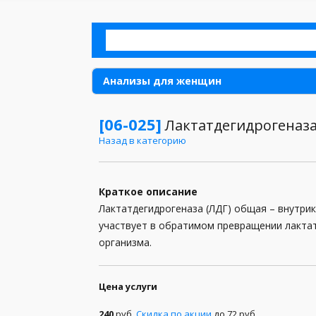
Анализы для женщин
Аллергия
[06-025]
Лактатдегидрогеназа
Назад в категорию
Анализы для детей
Анализы для мужчин
Краткое описание
Анализы кала
Лактатдегидрогеназа (ЛДГ) общая – внутри
участвует в обратимом превращении лактат
Анализы мочи
организма.
Анализы при беременности
Анализы спермы
Цена услуги
Биохимические анализы
240
руб.
Скидка по акции
до 72 руб.