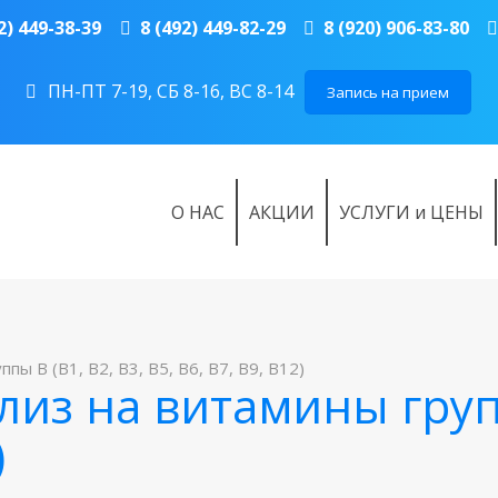
2) 449-38-39
8 (492) 449-82-29
8 (920) 906-83-80
ПН-ПТ 7-19, СБ 8-16, ВС 8-14
Запись на прием
О НАС
АКЦИИ
УСЛУГИ и ЦЕНЫ
ы B (B1, B2, B3, B5, B6, B7, B9, B12)
из на витамины групп
)