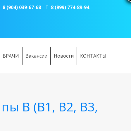
8 (904) 039-67-68
8 (999) 774-89-94
ВРАЧИ
Вакансии
Новости
КОНТАКТЫ
ы B (B1, B2, B3,