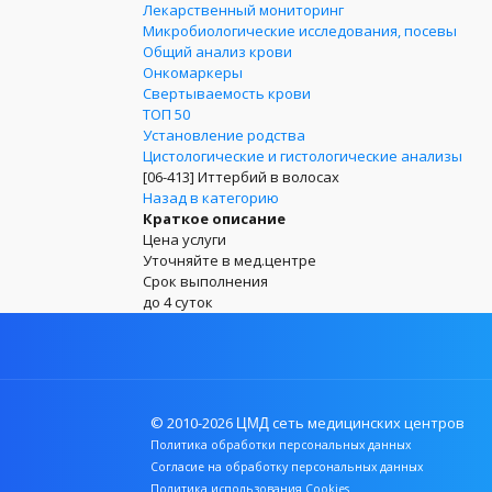
Лекарственный мониторинг
Микробиологические исследования, посевы
Общий анализ крови
Онкомаркеры
Свертываемость крови
ТОП 50
Установление родства
Цистологические и гистологические анализы
[06-413]
Иттербий в волосах
Назад в категорию
Краткое описание
Цена услуги
Уточняйте в мед.центре
Срок выполнения
до 4 суток
© 2010-2026
сеть медицинских центров
ЦМД
Политика обработки персональных данных
Согласие на обработку персональных данных
Политика использования Cookies