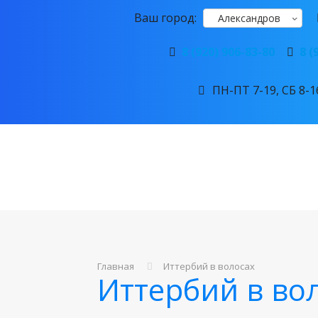
Ваш город:
Александров
8 (920) 906-83-80
8 (
ПН-ПТ 7-19, СБ 8-16
Главная
Иттербий в волосах
Иттербий в во