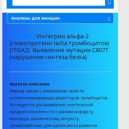
Анализы для женщин
Аллергия
[18-021]
Интегрин альфа-2
(гликопротеин Ia/IIa тромбоцитов)
Анализы для детей
(ITGA2). Выявление мутации C807T
Анализы для мужчин
(нарушение синтеза белка)
Назад в категорию
Анализы кала
Анализы мочи
Краткое описание
Анализы при беременности
Маркер связан с изменением свойств
коллагенсвязывающих рецепторов тромбоцитов.
Анализы спермы
Исследуется для выявления генетической
предрасположенности к ранним инфаркту
Биохимические анализы
миокарда, ишемическому инсульту,
Генетические анализы
тромбоэмболии, для оценки риска развития