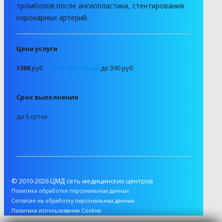
тромбозов после ангиопластики, стентирования
Гормоны
коронарных артерий.
Группа крови и резус-фактор
Цена услуги
Заболевания передающиеся половым путем (ЗППП)
1300
руб.
Скидка по акции
до 390 руб.
Иммунология
Инфекционные, паразитные и грибковые
Срок выполнения
заболевания
до 5 суток
Комплексы
Коронавирус (Covid-19)
Лекарственный мониторинг
Микробиологические исследования, посевы
© 2010-2026
сеть медицинских центров
ЦМД
Политика обработки персональных данных
Общий анализ крови
Согласие на обработку персональных данных
Политика использования Cookies
Онкомаркеры