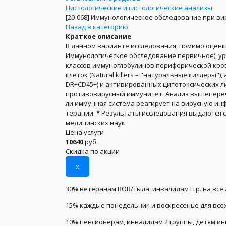
Цистологические и гистологические анализы
[20-068]
Иммунологическое обследование при ви
Назад в категорию
Краткое описание
В данном варианте исследования, помимо оценк
Иммунологическое обследование первичное), у
классов иммуноглобулинов периферической кров
клеток (Natural killers – "натуральные киллеры"
DR+CD45+) и активированных цитотоксических л
противовирусный иммунитет. Анализ вышепереч
ли иммунная система реагирует на вирусную и
терапии. * Результаты исследования выдаются 
медицинских наук.
Цена услуги
10640
руб.
Скидка по акции
x
30% ветеранам ВОВ/тыла, инвалидам I гр. на все
15% каждые понедельник и воскресенье для всех
10% пенсионерам, инвалидам 2 группы, детям и