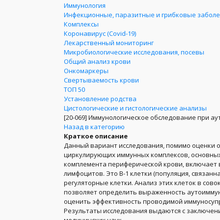
Иммунология
Инфекционные, паразитные и грибковые забол
Комплексы
Коронавирус (Covid-19)
Лекарственный мониторинг
Микробиологические исследования, посевы
Общий анализ крови
Онкомаркеры
Свертываемость крови
ТОП 50
Установление родства
Цистологические и гистологические анализы
[20-069]
Иммунологическое обследование при ау
Назад в категорию
Краткое описание
Данный вариант исследования, помимо оценки 
циркулирующих иммунных комплексов, основных 
комплемента периферической крови, включает в
лимфоцитов. Это В-1 клетки (популяция, связанна
регуляторные клетки. Анализ этих клеток в сов
позволяет определить выраженность аутоиммун
оценить эффективность проводимой иммуносупр
Результаты исследования выдаются с заключени