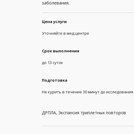
Анализы мочи
заболевания.
Анализы при беременности
Цена услуги
Анализы спермы
Уточняйте в мед.центре
Биохимические анализы
Гормоны
Срок выполнения
Группа крови и резус-фактор
до 13 суток
Заболевания передающиеся половым путем (
Подготовка
Иммунология
Не курить в течение 30 минут до исследования.
Инфекционные, паразитные и грибковые заб
Комплексы
ДРПЛА, Экспансия триплетных повторов
Коронавирус (Covid-19)
Лекарственный мониторинг