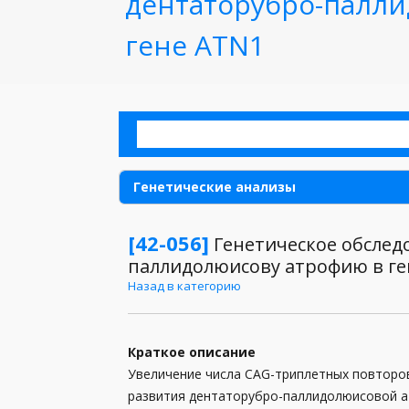
дентаторубро-палл
гене ATN1
Генетические анализы
Аллергия
[42-056]
Генетическое обслед
паллидолюисову атрофию в ге
Анализы для детей
Назад в категорию
Анализы для женщин
Анализы для мужчин
Краткое описание
Увеличение числа CAG-триплетных повторов
Анализы кала
развития дентаторубро-паллидолюисовой а