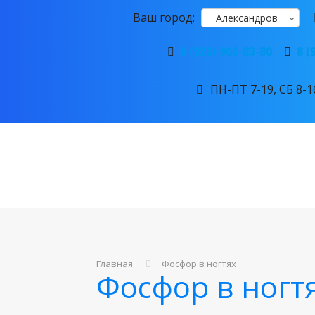
Ваш город:
Александров
8 (920) 906-83-80
8 (
ПН-ПТ 7-19, СБ 8-16
Главная
Фосфор в ногтях
Фосфор в ногт