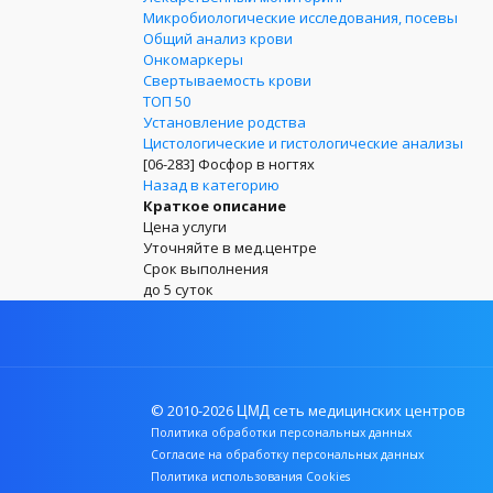
Микробиологические исследования, посевы
Общий анализ крови
Онкомаркеры
Свертываемость крови
ТОП 50
Установление родства
Цистологические и гистологические анализы
[06-283]
Фосфор в ногтях
Назад в категорию
Краткое описание
Цена услуги
Уточняйте в мед.центре
Срок выполнения
до 5 суток
© 2010-2026
сеть медицинских центров
ЦМД
Политика обработки персональных данных
Согласие на обработку персональных данных
Политика использования Cookies