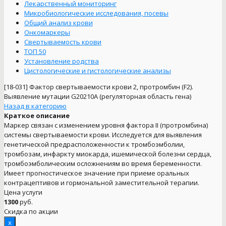
Лекарственный мониторинг
Микробиологические исследования, посевы
Общий анализ крови
Онкомаркеры
Свертываемость крови
ТОП 50
Установление родства
Цистологические и гистологические анализы
[18-031]
Фактор свертываемости крови 2, протромбин (F2).
Выявление мутации G20210A (регуляторная область гена)
Назад в категорию
Краткое описание
Маркер связан с изменением уровня фактора II (протромбина)
системы свертываемости крови. Исследуется для выявления
генетической предрасположенности к тромбоэмболии,
тромбозам, инфаркту миокарда, ишемической болезни сердца,
тромбоэмболическим осложнениям во время беременности.
Имеет прогностическое значение при приеме оральных
контрацептивов и гормональной заместительной терапии.
Цена услуги
1300
руб.
Скидка по акции
x