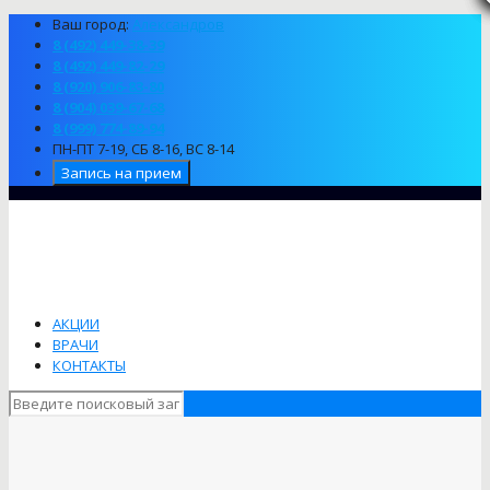
Ваш город:
Александров
8 (492) 449-38-39
8 (492) 449-82-29
8 (920) 906-83-80
8 (904) 039-67-68
8 (999) 774-89-94
ПН-ПТ 7-19, СБ 8-16, ВС 8-14
Запись на прием
АКЦИИ
ВРАЧИ
КОНТАКТЫ