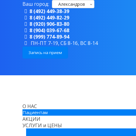
Ваш город:
Александров
8 (492) 449-38-39
8 (492) 449-82-29
8 (920) 906-83-80
8 (904) 039-67-68
8 (999) 774-89-94
ПН-ПТ 7-19, СБ 8-16, ВС 8-14
Запись на прием
О НАС
Пациентам
АКЦИИ
УСЛУГИ и ЦЕНЫ