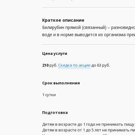
Анализы для женщин
Краткое описание
Анализы для мужчин
Билирубин прямой (связанный) – разновидн
воде и в норме выводится из организма пр
Анализы кала
Анализы мочи
Цена услуги
Анализы спермы
210
руб.
Скидка по акции
до 63 руб.
Биохимические анализы
Генетические анализы
Срок выполнения
1 сутки
Гормоны
Группа крови и резус-фактор
Подготовка
Заболевания передающиеся половым путем (
Детям в возрасте до 1 года не принимать пищу 
Детям в возрасте от 1 до 5 лет не принимать п
Иммунология