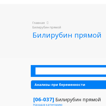
Главная
Билирубин прямой
Билирубин прямой
Анализы при беременности
Аллергия
[06-037]
Билирубин прямой
Назад в категорию
Анализы для детей