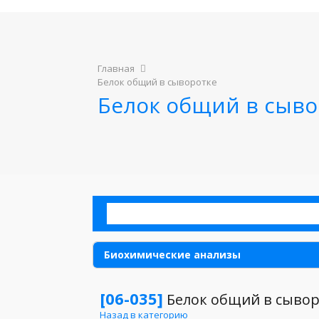
Главная
Белок общий в сыворотке
Белок общий в сыво
Биохимические анализы
Аллергия
[06-035]
Белок общий в сывор
Назад в категорию
Анализы для детей