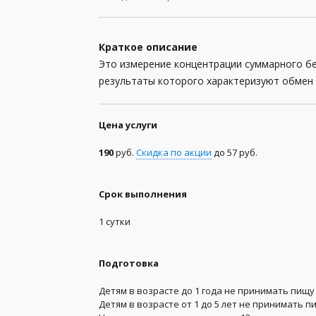
Анализы для женщин
Краткое описание
Анализы для мужчин
Это измерение концентрации суммарного бе
результаты которого характеризуют обмен 
Анализы кала
Анализы мочи
Цена услуги
Анализы при беременности
190
руб.
Скидка по акции
до 57 руб.
Анализы спермы
Генетические анализы
Срок выполнения
1 сутки
Гормоны
Группа крови и резус-фактор
Подготовка
Заболевания передающиеся половым путем (
Детям в возрасте до 1 года не принимать пищу 
Детям в возрасте от 1 до 5 лет не принимать п
Иммунология