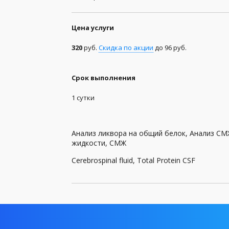
Генетические анализы
Цена услуги
Гормоны
320
руб.
Скидка по акции
до 96 руб.
Группа крови и резус-фактор
Заболевания передающиеся половым путем (
Срок выполнения
1 сутки
Иммунология
Инфекционные, паразитные и грибковые заб
Анализ ликвора на общий белок, Анализ СМ
Комплексы
жидкости, СМЖ
Коронавирус (Covid-19)
Cerebrospinal fluid, Total Protein CSF
Лекарственный мониторинг
Микробиологические исследования, посевы
Общий анализ крови