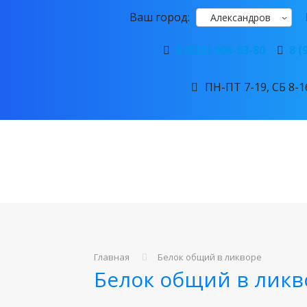
Ваш город:
Александров
8 (920) 906-83-80
8 (
ПН-ПТ 7-19, СБ 8-16
Главная
Белок общий в ликворе
Белок общий в ликв