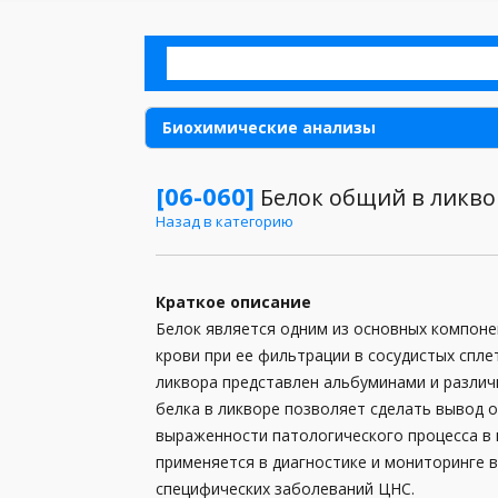
Биохимические анализы
Аллергия
[06-060]
Белок общий в ликво
Назад в категорию
Анализы для детей
Анализы для женщин
Краткое описание
Анализы для мужчин
Белок является одним из основных компоне
крови при ее фильтрации в сосудистых спл
Анализы кала
ликвора представлен альбуминами и разли
Анализы мочи
белка в ликворе позволяет сделать вывод 
выраженности патологического процесса в 
Анализы при беременности
применяется в диагностике и мониторинге в
специфических заболеваний ЦНС.
Анализы спермы