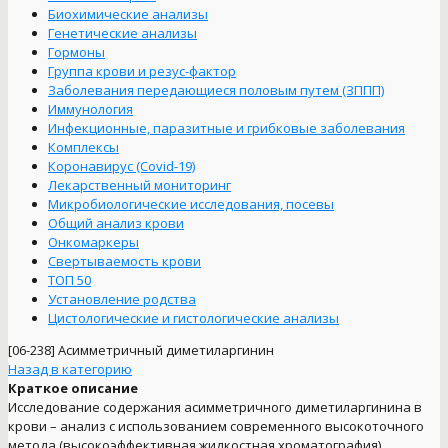
Биохимические анализы
Генетические анализы
Гормоны
Группа крови и резус-фактор
Заболевания передающиеся половым путем (ЗППП)
Иммунология
Инфекционные, паразитные и грибковые заболевания
Комплексы
Коронавирус (Covid-19)
Лекарственный мониторинг
Микробиологические исследования, посевы
Общий анализ крови
Онкомаркеры
Свертываемость крови
ТОП 50
Установление родства
Цистологические и гистологические анализы
[06-238]
Асимметричный диметиларгинин
Назад в категорию
Краткое описание
Исследование содержания асимметричного диметиларгинина в
крови – анализ с использованием современного высокоточного
метода (высокоэффективная жидкостная хроматография),