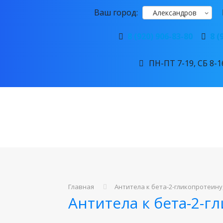
Ваш город:
Александров
8 (920) 906-83-80
8 (
ПН-ПТ 7-19, СБ 8-16
Главная
Антитела к бета-2-гликопротеину,
Антитела к бета-2-г