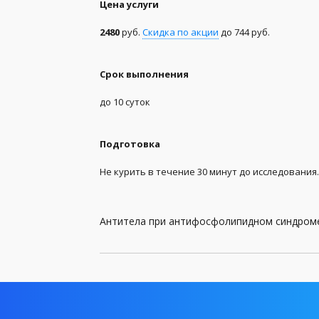
Цена услуги
Биохимические анализы
2480
руб.
Скидка по акции
до 744 руб.
Генетические анализы
Срок выполнения
Гормоны
до 10 суток
Группа крови и резус-фактор
Заболевания передающиеся половым путем (
Подготовка
Инфекционные, паразитные и грибковые заб
Не курить в течение 30 минут до исследования.
Комплексы
Антитела при антифосфолипидном синдроме
Коронавирус (Covid-19)
Лекарственный мониторинг
Микробиологические исследования, посевы
Общий анализ крови