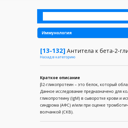
Иммунология
Аллергия
[13-132]
Антитела к бета-2-гл
Назад в категорию
Анализы для детей
Анализы для женщин
Краткое описание
Анализы для мужчин
β2-гликопротеин – это белок, который обл
Данное исследование предназначено для ко
Анализы кала
гликопротеину (IgM) в сыворотке крови и 
Анализы мочи
синдрома (АФС) и/или при оценке тромботич
волчанкой (СКВ).
Анализы при беременности
Анализы спермы