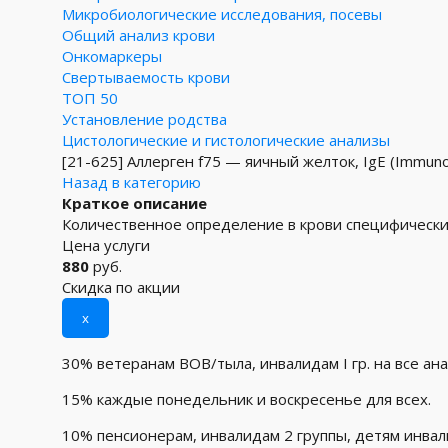
Микробиологические исследования, посевы
Общий анализ крови
Онкомаркеры
Свертываемость крови
ТОП 50
Установление родства
Цистологические и гистологические анализы
[21-625]
Аллерген f75 — яичный желток, IgE (Immun
Назад в категорию
Краткое описание
Количественное определение в крови специфических
Цена услуги
880
руб.
Скидка по акции
x
30% ветеранам ВОВ/тыла, инвалидам I гр. на все ан
15% каждые понедельник и воскресенье для всех.
10% пенсионерам, инвалидам 2 группы, детям инва