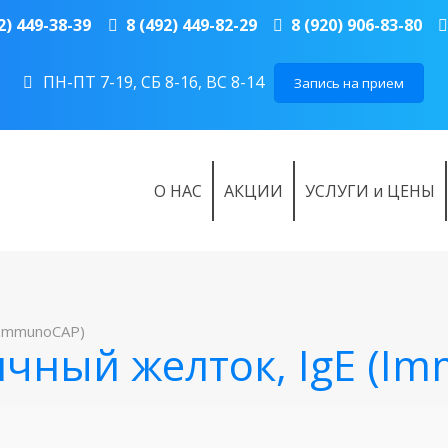
2) 449-38-39
8 (492) 449-82-29
8 (920) 906-83-80
ПН-ПТ 7-19, СБ 8-16, ВС 8-14
Запись на прием
О НАС
АКЦИИ
УСЛУГИ и ЦЕНЫ
(ImmunoCAP)
ичный желток, IgE (I