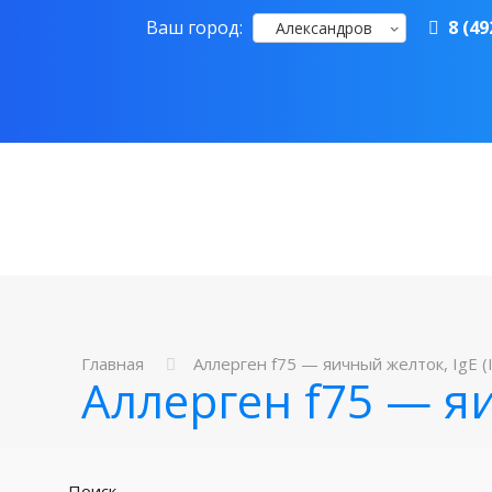
Ваш город:
8 (49
Александров
Главная
Аллерген f75 — яичный желток, IgE 
Аллерген f75 — я
Поиск