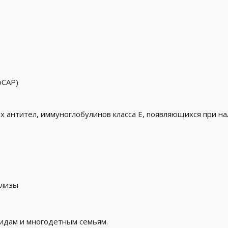
oCAP)
 антител, иммуноглобулинов класса E, появляющихся при на
ализы
лидам и многодетным семьям.