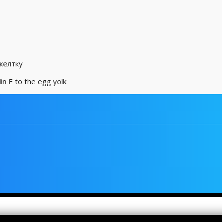
желтку
in E to the egg yolk