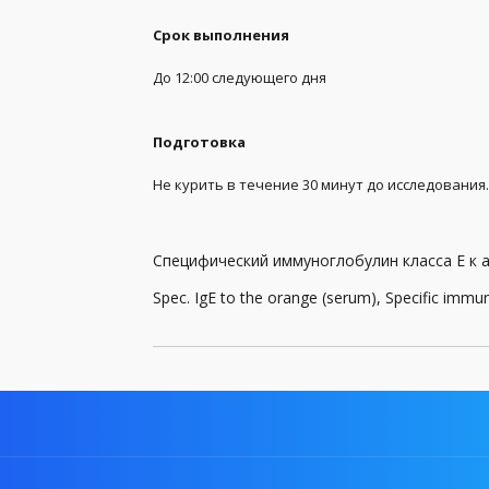
Генетические анализы
Срок выполнения
До 12:00 следующего дня
Гормоны
Группа крови и резус-фактор
Подготовка
Заболевания передающиеся половым путем (
Не курить в течение 30 минут до исследования.
Иммунология
Инфекционные, паразитные и грибковые заб
Специфический иммуноглобулин класса Е к 
Комплексы
Spec. IgE to the orange (serum), Specific immu
Коронавирус (Covid-19)
Лекарственный мониторинг
Микробиологические исследования, посевы
Общий анализ крови