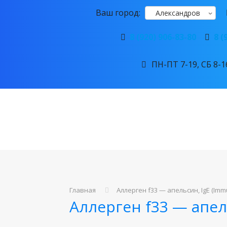
Ваш город:
Александров
8 (920) 906-83-80
8 (
ПН-ПТ 7-19, СБ 8-16
Главная
Аллерген f33 — апельсин, IgE (Im
Аллерген f33 — апел