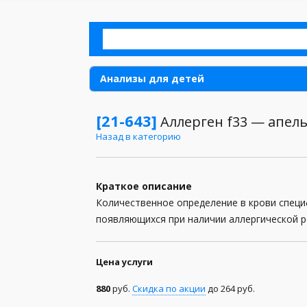
Анализы для детей
Аллергия
[21-643]
Аллерген f33 — апель
Назад в категорию
Анализы для женщин
Анализы для мужчин
Краткое описание
Анализы кала
Количественное определение в крови специ
появляющихся при наличии аллергической ре
Анализы мочи
Анализы при беременности
Цена услуги
Анализы спермы
880
руб.
Скидка по акции
до 264 руб.
Биохимические анализы