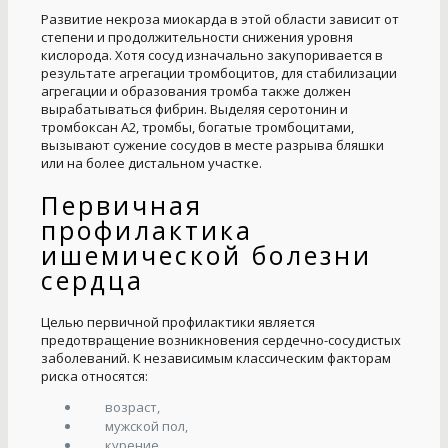
Развитие некроза миокарда в этой области зависит от
степени и продолжительности снижения уровня
кислорода. Хотя сосуд изначально закупоривается в
результате агрегации тромбоцитов, для стабилизации
агрегации и образования тромба также должен
вырабатываться фибрин. Выделяя серотонин и
тромбоксан A2, тромбы, богатые тромбоцитами,
вызывают сужение сосудов в месте разрыва бляшки
или на более дистальном участке.
Первичная
профилактика
ишемической болезни
сердца
Целью первичной профилактики является
предотвращение возникновения сердечно-сосудистых
заболеваний. К независимым классическим факторам
риска относятся:
возраст,
мужской пол,
курение,