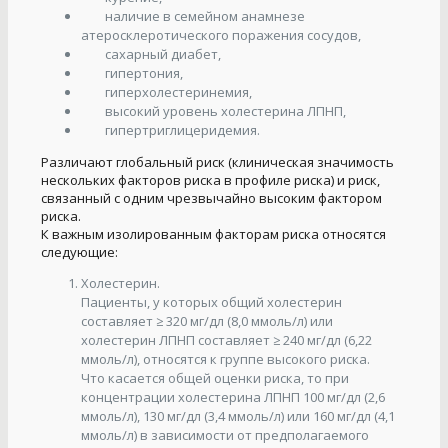
наличие в семейном анамнезе
атеросклеротического поражения сосудов,
сахарный диабет,
гипертония,
гиперхолестеринемия,
высокий уровень холестерина ЛПНП,
гипертриглицеридемия.
Различают глобальный риск (клиническая значимость
нескольких факторов риска в профиле риска) и риск,
связанный с одним чрезвычайно высоким фактором
риска.
К важным изолированным факторам риска относятся
следующие:
Холестерин.
Пациенты, у которых общий холестерин
составляет ≥ 320 мг/дл (8,0 ммоль/л) или
холестерин ЛПНП составляет ≥ 240 мг/дл (6,22
ммоль/л), относятся к группе высокого риска.
Что касается общей оценки риска, то при
концентрации холестерина ЛПНП 100 мг/дл (2,6
ммоль/л), 130 мг/дл (3,4 ммоль/л) или 160 мг/дл (4,1
ммоль/л) в зависимости от предполагаемого