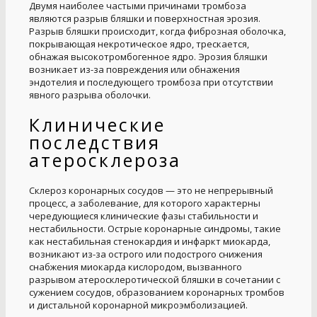
Двумя наиболее частыми причинами тромбоза
являются разрыв бляшки и поверхностная эрозия.
Разрыв бляшки происходит, когда фиброзная оболочка,
покрывающая некротическое ядро, трескается,
обнажая высокотромбогенное ядро. Эрозия бляшки
возникает из-за повреждения или обнажения
эндотелия и последующего тромбоза при отсутствии
явного разрыва оболочки.
Клинические
последствия
атеросклероза
Склероз коронарных сосудов — это не непрерывный
процесс, а заболевание, для которого характерны
чередующиеся клинические фазы стабильности и
нестабильности. Острые коронарные синдромы, такие
как нестабильная стенокардия и инфаркт миокарда,
возникают из-за острого или подострого снижения
снабжения миокарда кислородом, вызванного
разрывом атеросклеротической бляшки в сочетании с
сужением сосудов, образованием коронарных тромбов
и дистальной коронарной микроэмболизацией.