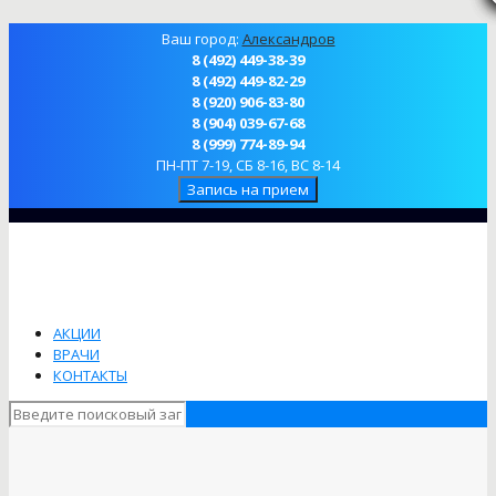
Ваш город:
Александров
8 (492) 449-38-39
8 (492) 449-82-29
8 (920) 906-83-80
8 (904) 039-67-68
8 (999) 774-89-94
ПН-ПТ 7-19, СБ 8-16, ВС 8-14
Запись на прием
АКЦИИ
ВРАЧИ
КОНТАКТЫ