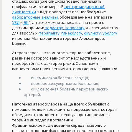
стадиях, когда уже слишком поздно принимать
профилактические меры. В
центре медицинской
диагностики
“ЦМД” проводятся все необходимые
лабораторные анализы
, обследование на аппарате
УЗИ
и
ЭК
Г, а также можно записаться на прием к
детским врачам:
педиатру
,
неврологу
и к специалистам
для взрослых:
терапевту
,
гинекологу
,
окулисту
,
урологу
и прочим. Мы находимся в городах Александров,
Киржач.
Атеросклероз — это многофакторное заболевание,
развитие которого зависит от наследственных и
приобретённых факторов риска. Основными
клиническими проявлениями атеросклероза являются:
ишемическая болезнь сердца,
цереброваскулярные заболевания,
окклюзионная болезнь периферических
артерий.
Патогенез атеросклероза чаще всего объясняют с
помощью модели «реакции на повреждение», которая
объединяет компоненты некогда противоречивых
теорий о липидах и воспалении.
Фрамингемское исследование сердца позволило
выявить основные факторы риска сердечно-сосудистых