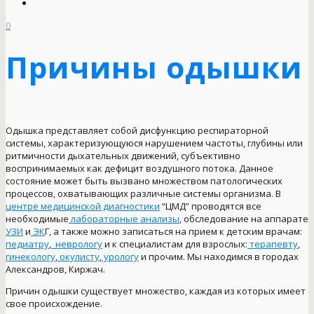
0
Причины одышки
Одышка представляет собой дисфункцию респираторной
системы, характеризующуюся нарушением частоты, глубины или
ритмичности дыхательных движений, субъективно
воспринимаемых как дефицит воздушного потока. Данное
состояние может быть вызвано множеством патологических
процессов, охватывающих различные системы организма. В
центре медицинской диагностики
“ЦМД” проводятся все
необходимые
лабораторные анализы
, обследование на аппарате
УЗИ
и
ЭК
Г, а также можно записаться на прием к детским врачам:
педиатру
,
неврологу
и к специалистам для взрослых:
терапевту
,
гинекологу
,
окулисту
,
урологу
и прочим. Мы находимся в городах
Александров, Киржач.
Причин одышки существует множество, каждая из которых имеет
свое происхождение.