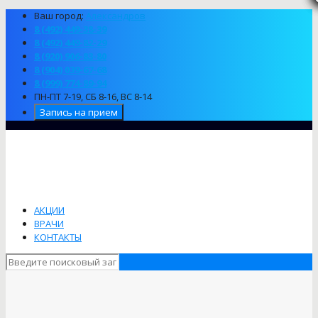
Ваш город:
Александров
8 (492) 449-38-39
8 (492) 449-82-29
8 (920) 906-83-80
8 (904) 039-67-68
8 (999) 774-89-94
ПН-ПТ 7-19, СБ 8-16, ВС 8-14
Запись на прием
АКЦИИ
ВРАЧИ
КОНТАКТЫ