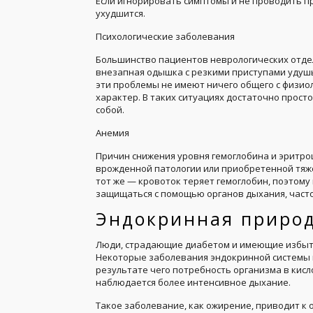
Если игнорировать симптомы и не проводить п
ухудшится.
Психологические заболевания
Большинство пациентов неврологических отдел
внезапная одышка с резкими приступами удушья
эти проблемы не имеют ничего общего с физио
характер. В таких ситуациях достаточно прост
собой.
Анемия
Причин снижения уровня гемоглобина и эритро
врожденной патологии или приобретенной тяже
тот же — кровоток теряет гемоглобин, поэтому
защищаться с помощью органов дыхания, часто
Эндокринная приро
Люди, страдающие диабетом и имеющие избыто
Некоторые заболевания эндокринной системы 
результате чего потребность организма в кисл
наблюдается более интенсивное дыхание.
Такое заболевание, как ожирение, приводит к 