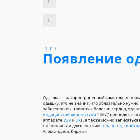
1
Появление 
Одышка — распространенный симптом, возника
одышку, это не значит, что обязательно нужно
заболеваниях, таких как болезни сердца, однак
медицинской диагностики
“ЦМД” проводятся в
аппарате
УЗИ
и
ЭК
Г, а также можно записаться
специалистам для взрослых:
терапевту
,
гинекол
Александров, Киржач.