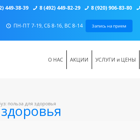
2) 449-38-39
8 (492) 449-82-29
8 (920) 906-83-80
ПН-ПТ 7-19, СБ 8-16, ВС 8-14
Запись на прием
О НАС
АКЦИИ
УСЛУГИ и ЦЕНЫ
уз: польза для здоровья
 здоровья