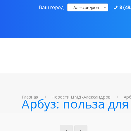
Ваш город:
8 (49
Александров
Главная
Новости ЦМД-Александров
Арб
Арбуз: польза для