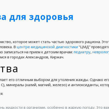
за для здоровья
комство, которое может стать частью здорового рациона. Эт
ловека. В
центре медицинской диагностики
“ЦМД” проводят
но записаться на прием к детским врачам:
педиатру
,
невролог
мся в городах Александров, Киржач.
тва
ает его отличным выбором для утоления жажды. Однако его 
C), минералы (калий, магний, железо) и антиоксиданты, кот
я:
ь жидкости в организме, особенно в жаркую погоду. Это в